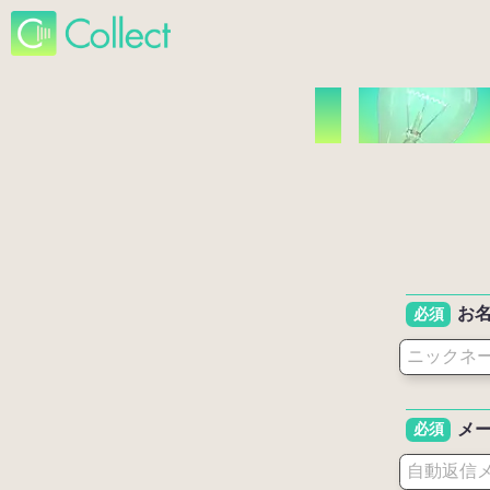
お
必須
メ
必須