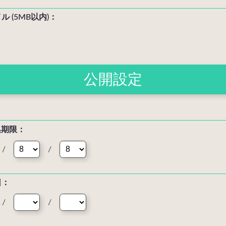
 (5MB以内)：
公開設定
集期限：
/
/
日：
/
/