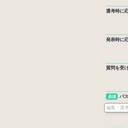
選考時に
発表時に
質問を受
パ
必須