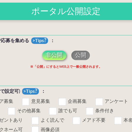
ポータル公開設定
?
で応募を集める
：
非公開
公開
※「公開」にするとWEB上で一般公開されます。
?
まで設定可)
：
ア募集
意見募集
企画募集
アンケート
その他募集
誰でも可
条件付き
ゼントあり
よく読んで
メアド不要
本
クネーム可
画像必須