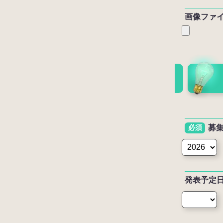
画像ファイル
募
必須
発表予定