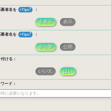
?
応募者名を
：
非表示
表示
?
応募者名を
：
非公開
公開
け付ける：
いいえ
はい
スワード：