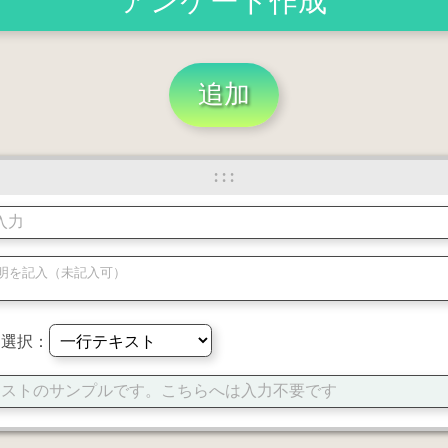
アンケート作成
追加
: : :
を選択：