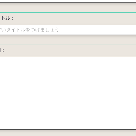
イトル：
細：