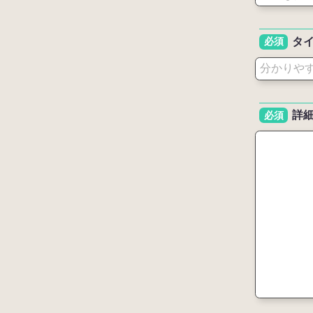
タ
必須
詳
必須