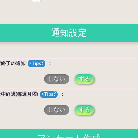
通知設定
?
票終了の通知
：
しない
する
?
中経過(毎週月曜)
：
しない
する