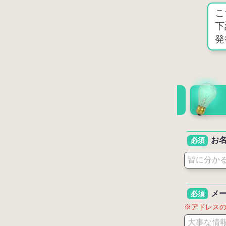
こ
下
発
お
必須
メ
必須
※アドレス