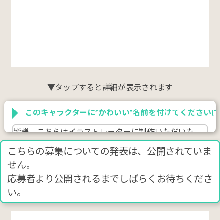
▼タップすると詳細が表示されます
このキャラクターに”かわいい”名前を付けてください(サ
皆様、こちらはイラストレーターに制作いただいた、
新しいキャラクターになります。
こちらの募集についての発表は、公開されていま
ハンバーガーと猫のキャラクターで、コンセプトは
せん。
「女性に人気のハンバーガーショップを目指す」
応募者より公開されるまでしばらくお待ちくださ
で、こちらのキャラクター名を考えていただきたいで
す。
い。
私が考えたのは、