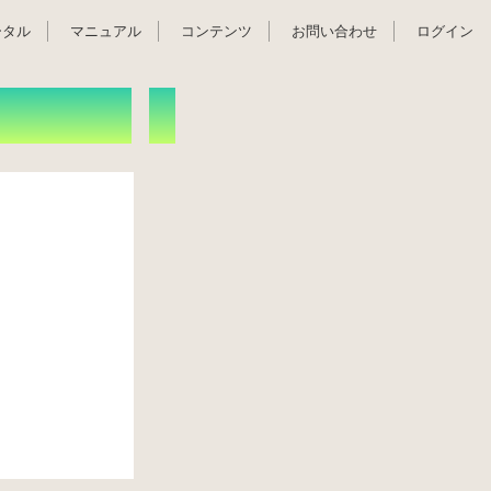
ータル
マニュアル
コンテンツ
お問い合わせ
ログイン