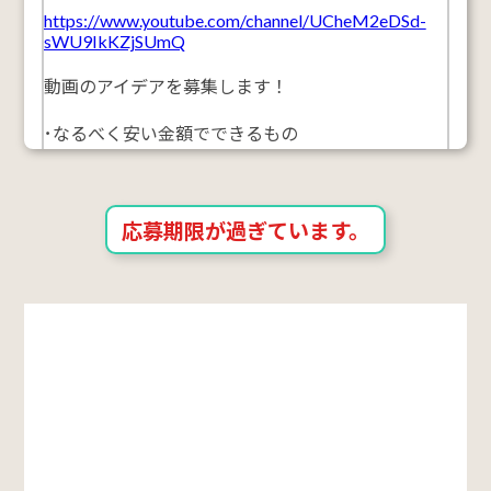
https://www.youtube.com/channel/UCheM2eDSd-
sWU9IkKZjSUmQ
動画のアイデアを募集します！
･なるべく安い金額でできるもの
･すぐできるもの
がちょうどいいですが、そういうのじゃなくても
応募期限が過ぎています。
OK！です
注意事項
1.個人情報または本名をを記載しないでください。
2.関係のないことを書き込まないでください。
応募期限 ：
2024年01月01日
発表予定日 ：
年月日